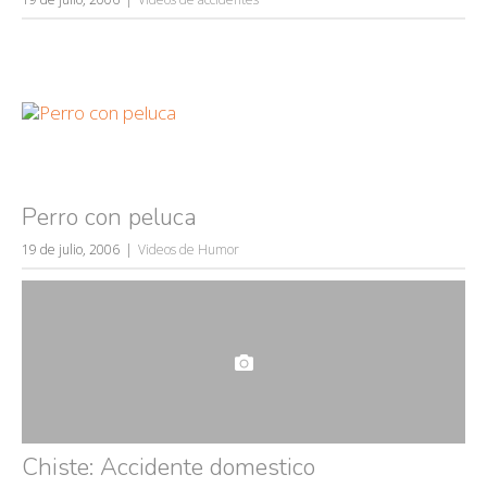
Búsquedas populares
mujeres guapas
volver a nacer
Perro con peluca
accidentes
19 de julio, 2006
Videos de Humor
wtf
rusos
caídas
fails
Chiste: Accidente domestico