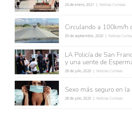
26 de enero, 2021
Noticias Curiosas
Circulando a 100km/h c
muje
29 de septiembre, 2020
Noticias Curios
LA Policía de San Fran
y una uente de Esperma
28 de julio, 2020
Noticias Curiosas
Sexo más seguro en la 
28 de julio, 2020
Noticias Curiosas