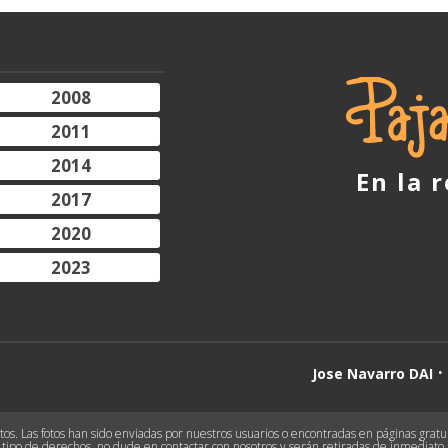
2008
2011
2014
En la 
2017
2020
2023
Jose Navarro DAI
s. Las fotos han sido enviadas por nuestros usuarios o encontradas en páginas gratuit
tipo de derechos, no dude en contactar con nosotros y serán retiradas de inmediato.