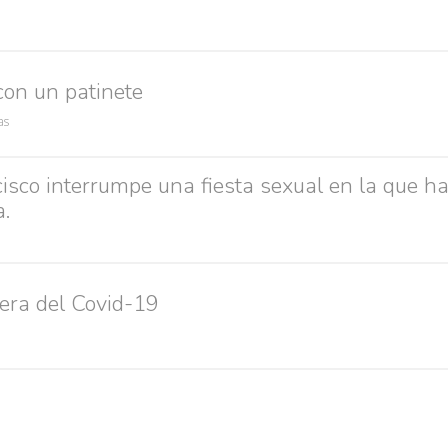
Búsquedas populares
on un patinete
res guapas
volver a nacer
accidentes
wtf
rusos
caídas
as
cisco interrumpe una fiesta sexual en la que 
.
era del Covid-19