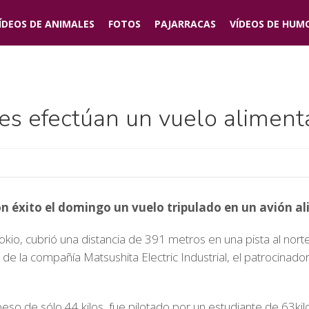
ÍDEOS DE
ANIMALES
FOTOS
PAJARRACAS
VÍDEOS DE
HUM
es efectúan un vuelo aliment
n éxito el domingo un vuelo tripulado en un avión al
okio, cubrió una distancia de 391 metros en una pista al norte
 de la compañía Matsushita Electric Industrial, el patrocinado
peso de sólo 44 kilos, fue pilotado por un estudiante de 63ki