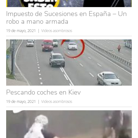
Impuesto de Sucesiones en España – Un
robo a mano armada
19 de mayo, 2021
Videos asombrosos
Búsquedas populares
mujeres guapas
volver a nacer
accidentes
Pescando coches en Kiev
wtf
rusos
19 de mayo, 2021
Videos asombrosos
caídas
fails