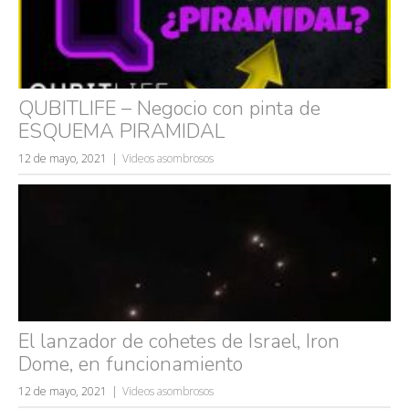
QUBITLIFE – Negocio con pinta de
ESQUEMA PIRAMIDAL
12 de mayo, 2021
Videos asombrosos
El lanzador de cohetes de Israel, Iron
Dome, en funcionamiento
12 de mayo, 2021
Videos asombrosos