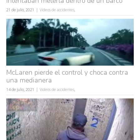
intentaban meterla dentro de un barco
21 de julio, 2021
Videos de accidentes
,
Búsquedas populares
mujeres guapas
McLaren pierde el control y choca contra
volver a nacer
una medianera
accidentes
14 de julio, 2021
Videos de accidentes
,
wtf
rusos
caídas
fails