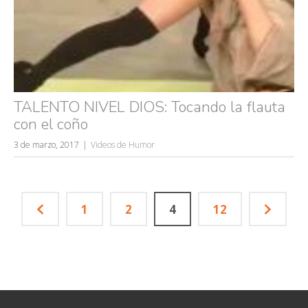
TALENTO NIVEL DIOS: Tocando la flauta
con el coño
3 de marzo, 2017
Videos de Humor
1
2
4
12