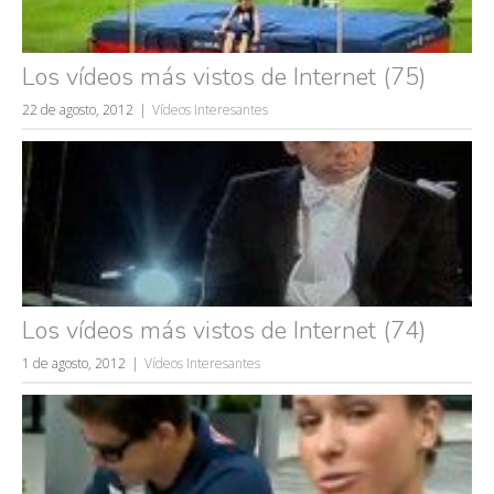
Los vídeos más vistos de Internet (75)
22 de agosto, 2012
Vídeos Interesantes
Búsquedas populares
mujeres guapas
volver a nacer
accidentes
wtf
Los vídeos más vistos de Internet (74)
rusos
caídas
1 de agosto, 2012
Vídeos Interesantes
fails