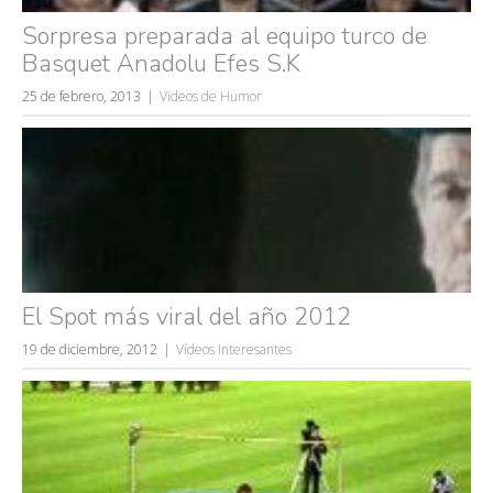
Sorpresa preparada al equipo turco de
Basquet Anadolu Efes S.K
25 de febrero, 2013
Videos de Humor
El Spot más viral del año 2012
19 de diciembre, 2012
Vídeos Interesantes