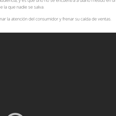
diencia, y es que uno no se encuentra a diario metido en u
e la que nadie se salva.
mar la atención del consumidor y frenar su caída de ventas.