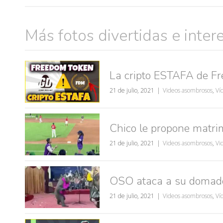
muje
Más fotos divertidas e inter
La cripto ESTAFA de F
21 de julio, 2021
Videos asombrosos
,
Ví
Chico le propone matrim
21 de julio, 2021
Videos asombrosos
,
Vi
OSO ataca a su domado
21 de julio, 2021
Videos asombrosos
,
Ví