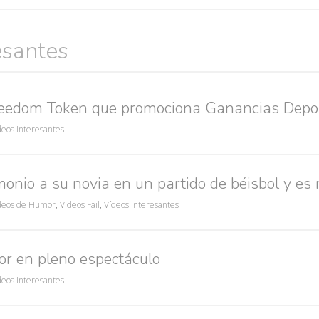
res guapas
volver a nacer
accidentes
wtf
rusos
caídas
esantes
reedom Token que promociona Ganancias Depo
deos Interesantes
onio a su novia en un partido de béisbol y es
deos de Humor
,
Videos Fail
,
Vídeos Interesantes
r en pleno espectáculo
deos Interesantes