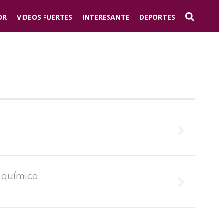
OR
VIDEOS FUERTES
INTERESANTE
DEPORTES
 químico