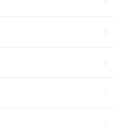
fails