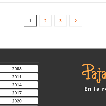
1
2
3
2008
2011
2014
En la 
2017
2020