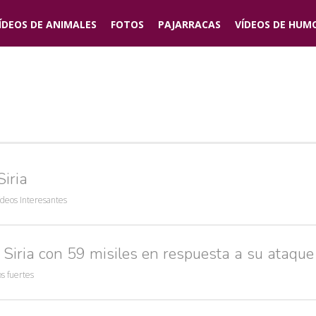
ÍDEOS DE
ANIMALES
FOTOS
PAJARRACAS
VÍDEOS DE
HUM
iria
ídeos Interesantes
Siria con 59 misiles en respuesta a su ataque
s fuertes