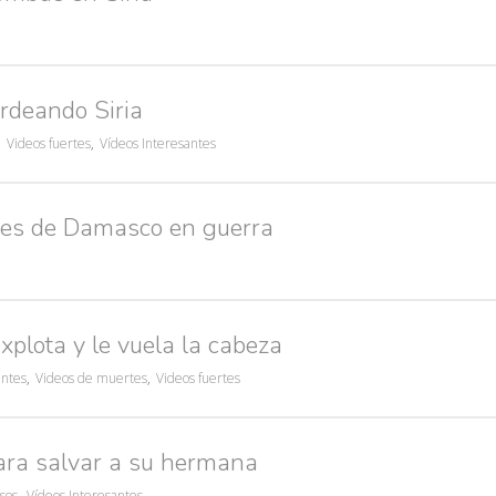
rdeando Siria
,
Videos fuertes
,
Vídeos Interesantes
es de Damasco en guerra
lota y le vuela la cabeza
entes
,
Videos de muertes
,
Videos fuertes
Búsquedas populares
ara salvar a su hermana
res guapas
volver a nacer
accidentes
wtf
rusos
caídas
sos
,
Vídeos Interesantes