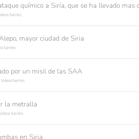
ataque químico a Siría, que se ha llevado mas
ideos fuertes
lepo, mayor ciudad de Siria
os fuertes
ado por un misil de las SAA
Videos fuertes
r la metralla
Videos fuertes
ombas en Siria