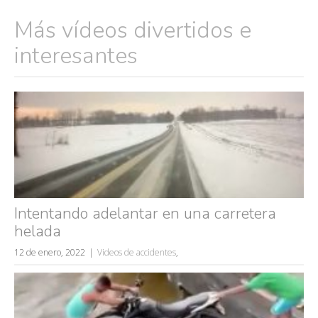
Más vídeos divertidos e
interesantes
Búsquedas populares
mujeres guapas
Intentando adelantar en una carretera
volver a nacer
helada
accidentes
12 de enero, 2022
Videos de accidentes
,
wtf
rusos
caídas