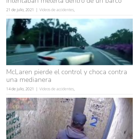
intentaban meterla dentro de un barco
21 de julio, 2021
Videos de accidentes
,
Búsquedas populares
mujeres guapas
McLaren pierde el control y choca contra
volver a nacer
una medianera
accidentes
14 de julio, 2021
Videos de accidentes
,
wtf
rusos
caídas
fails