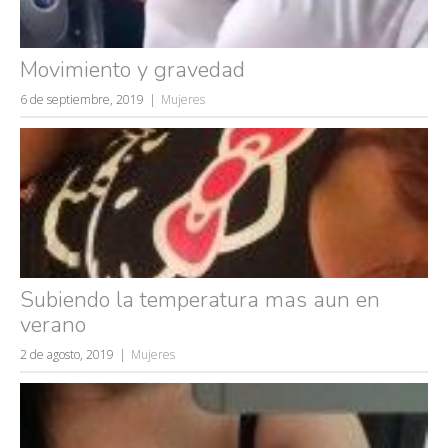
Movimiento y gravedad
6 de septiembre, 2019
Mujeres
Búsquedas populares
mujeres guapas
volver a nacer
Subiendo la temperatura mas aun en
accidentes
verano
wtf
2 de agosto, 2019
Mujeres
rusos
caídas
fails