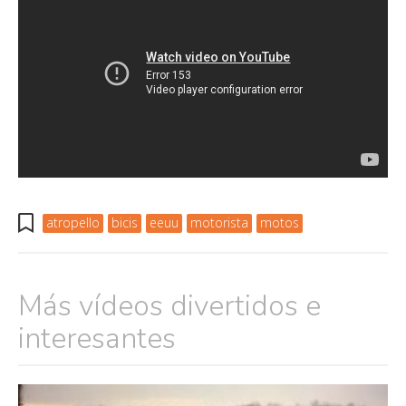
atropello
bicis
eeuu
motorista
motos
Más vídeos divertidos e
interesantes