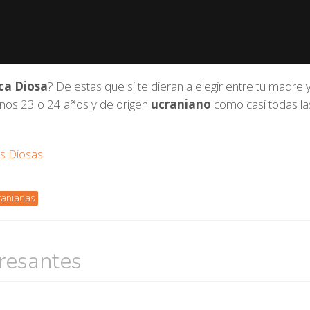
ca Diosa
? De estas que si te dieran a elegir entre tu madre
unos 23 o 24 años y de origen
ucraniano
como casi todas la
as Diosas
ranianas
eresantes
Búsquedas populares
res guapas
volver a nacer
accidentes
wtf
rusos
caídas