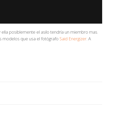
 y ella posiblemente el asilo tendría un miembro mas.
s modelos que usa el fotógrafo
Said Energizer
. A
fails