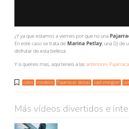
¿Y ya que estamos a viernes por que no una
Pajarra
En este caso se trata de
Marina Petlay
, una DJ de 
disfrutar de esta belleza
Y si quereis mas, aquí teneis a las
anteriores Pajarrac
culos
modelos
Pajarracas diosas
said energizer
uc
Más vídeos divertidos e int
muje