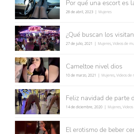
Por qué una escort es 
28 de abril, 2023
Mujeres
¿Qué buscan los visitan
27 de julio, 2021
Mujeres
,
Videos de mu
Cameltoe nivel dios
10 de marzo, 2021
Mujeres
,
Videos de 
Feliz navidad de parte 
14 de diciembre, 2020
Mujeres
,
Videos
El erotismo de beber ce