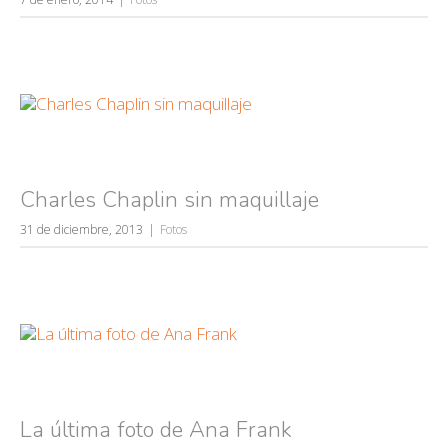
Búsquedas populares
mujeres guapas
volver a nacer
Charles Chaplin sin maquillaje
accidentes
31 de diciembre, 2013
Fotos
wtf
rusos
caídas
fails
La última foto de Ana Frank