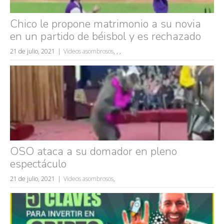
Búsquedas populares
Chico le propone matrimonio a su novia
mujeres guapas
en un partido de béisbol y es rechazado
volver a nacer
21 de julio, 2021
Videos asombrosos
,
,
,
accidentes
wtf
rusos
caídas
fails
OSO ataca a su domador en pleno
espectáculo
21 de julio, 2021
Videos asombrosos
,