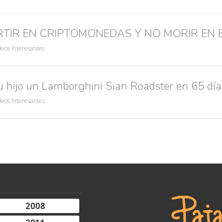
Búsquedas populares
res guapas
volver a nacer
accidentes
wtf
rusos
caídas
RTIR EN CRIPTOMONEDAS Y NO MORIR EN 
deos Interesantes
u hijo un Lamborghini Sian Roadster en 65 día
deos Interesantes
2008