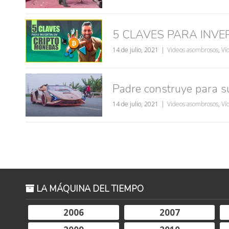
muje
5 CLAVES PARA INVE
14 de julio, 2021
Videos asombrosos
,
Ví
Padre construye para s
14 de julio, 2021
Videos asombrosos
,
Ví
LA MÁQUINA DEL TIEMPO
2006
2007