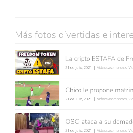
Más fotos divertidas e inter
La cripto ESTAFA de F
21 de julio, 2021
Videos asombrosos
,
Ví
Chico le propone matrim
21 de julio, 2021
Videos asombrosos
,
Vi
OSO ataca a su domado
21 de julio, 2021
Videos asombrosos
,
Ví