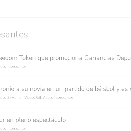
esantes
reedom Token que promociona Ganancias Depo
deos Interesantes
onio a su novia en un partido de béisbol y es
deos de Humor
,
Videos Fail
,
Vídeos Interesantes
r en pleno espectáculo
deos Interesantes