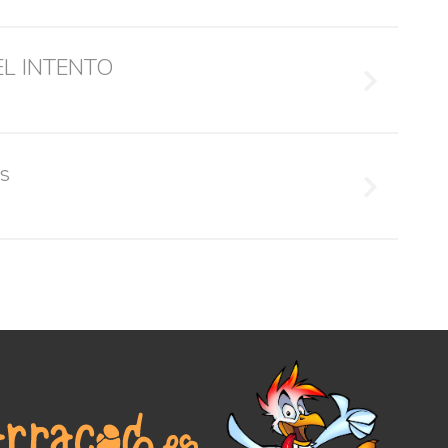
fails
EL INTENTO
s