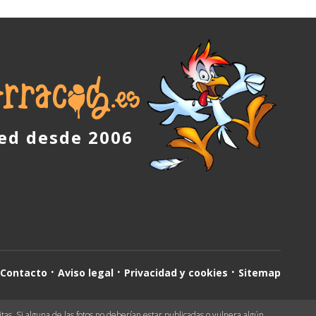
red desde 2006
Contacto
Aviso legal
Privacidad y cookies
Sitemap
as. Si alguna de las fotos no deberían estar publicadas o vulnera algún