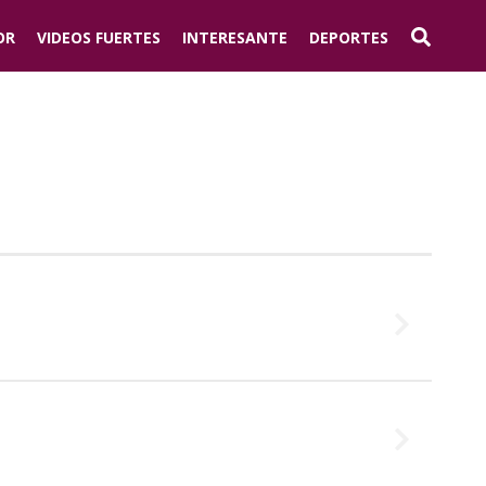
OR
VIDEOS FUERTES
INTERESANTE
DEPORTES