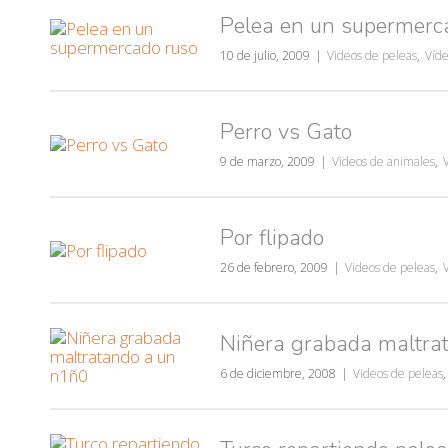
Pelea en un supermerc
10 de julio, 2009
Videos de peleas
,
Víde
Perro vs Gato
9 de marzo, 2009
Videos de animales
,
Por flipado
26 de febrero, 2009
Videos de peleas
,
Niñera grabada maltra
muje
6 de diciembre, 2008
Videos de peleas
,