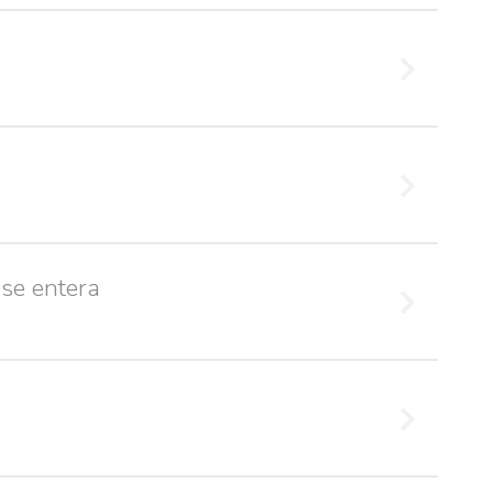
 se entera