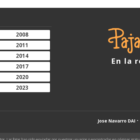
2008
2011
2014
En la 
2017
2020
2023
Jose Navarro DAI
s. Las fotos han sido enviadas por nuestros usuarios o encontradas en páginas gratuit