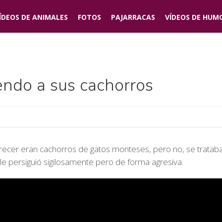
ÍDEOS DE
ANIMALES
FOTOS
PAJARRACAS
VÍDEOS DE
HUM
ndo a sus cachorros
recer eran cachorros de gatos monteses, pero no, se tratab
le persiguió sigilosamente pero de forma agresiva.