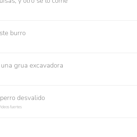
uisas, y otro se lo come
ste burro
 una grua excavadora
perro desvalido
Videos fuertes