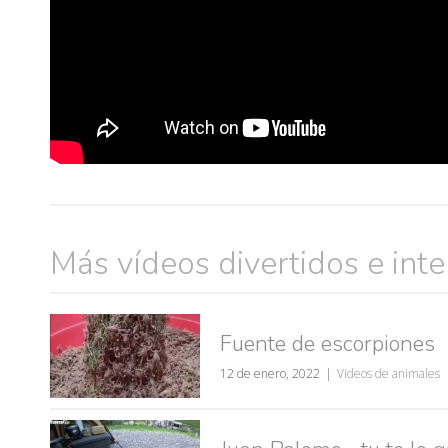
Más vídeos divertidos e int
Fuente de escorpiones
muje
12 de enero, 2022
Videos de animales