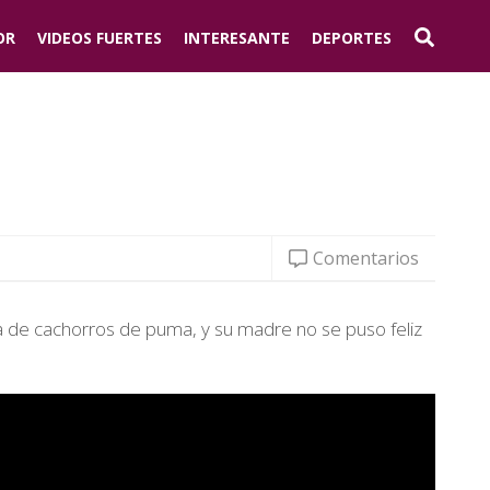
OR
VIDEOS FUERTES
INTERESANTE
DEPORTES
Comentarios
a de cachorros de puma, y su madre no se puso feliz