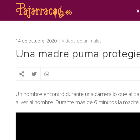
V
14 de octubre, 2020
Videos de animales
Una madre puma protegie
Un hombre encontró durante una carrera lo que al pa
al ver al hombre. Durante más de 6 minutos la madre 