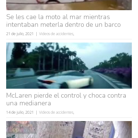
Se les cae la moto al mar mientras
intentaban meterla dentro de un barco
21 de julio, 2021
Videos de accidentes
,
Búsquedas populares
mujeres guapas
volver a nacer
McLaren pierde el control y choca contra
accidentes
una medianera
wtf
14 de julio, 2021
Videos de accidentes
,
rusos
caídas
fails