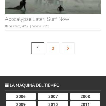
Apocalypse Later, Surf Now
18 de enero, 2012
Videos GoPro
1
2
LA MÁQUINA DEL TIEMPO
2006
2007
2008
2009
2010
2011