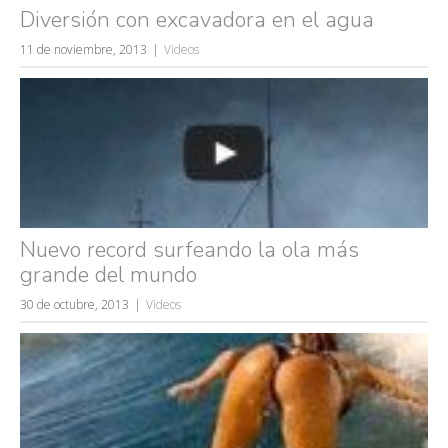
Diversión con excavadora en el agua
11 de noviembre, 2013
Videos
Búsquedas populares
mujeres guapas
volver a nacer
accidentes
Nuevo record surfeando la ola más
wtf
grande del mundo
rusos
caídas
30 de octubre, 2013
Videos
fails