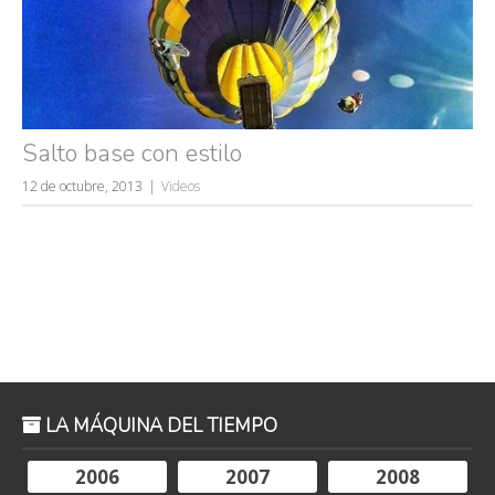
Salto base con estilo
Búsquedas populares
12 de octubre, 2013
Videos
mujeres guapas
volver a nacer
accidentes
wtf
rusos
caídas
fails
LA MÁQUINA DEL TIEMPO
2006
2007
2008