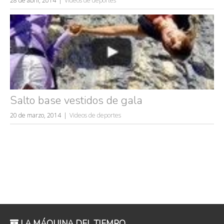
28 de abril, 2014
Videos de deportes
volver a nacer
accidentes
wtf
rusos
caídas
fails
Salto base vestidos de gala
20 de marzo, 2014
Videos de deportes
LA MÁQUINA DEL TIEMPO