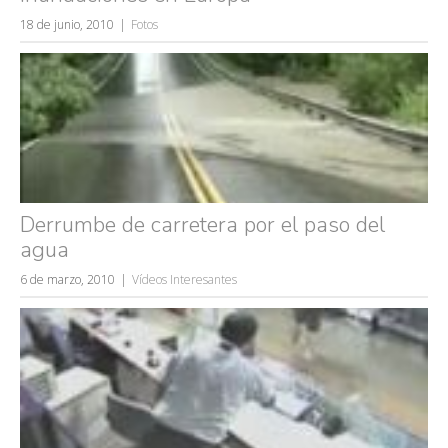
Búsquedas populares
18 de junio, 2010
Fotos
mujeres guapas
volver a nacer
accidentes
wtf
rusos
caídas
fails
Derrumbe de carretera por el paso del
agua
6 de marzo, 2010
Vídeos Interesantes