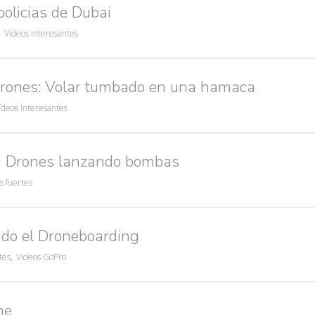
olicias de Dubai
,
Vídeos Interesantes
Drones: Volar tumbado en una hamaca
ídeos Interesantes
on Drones lanzando bombas
s fuertes
ndo el Droneboarding
tes
,
Videos GoPro
ne