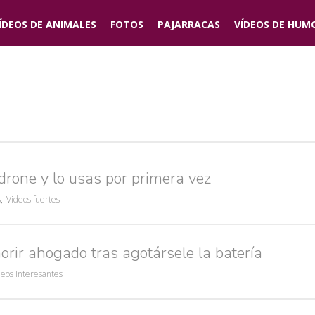
ÍDEOS DE
ANIMALES
FOTOS
PAJARRACAS
VÍDEOS DE
HUM
rone y lo usas por primera vez
s
,
Videos fuertes
rir ahogado tras agotársele la batería
deos Interesantes