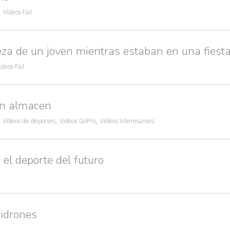
,
Videos Fail
eza de un joven mientras estaban en una fiest
ideos Fail
un almacen
Videos de deportes
,
Videos GoPro
,
Vídeos Interesantes
 el deporte del futuro
Búsquedas populares
nidrones
res guapas
volver a nacer
accidentes
wtf
rusos
caídas