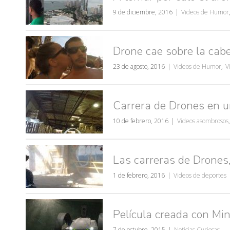
9 de diciembre, 2016
Videos de Humor
Drone cae sobre la cab
23 de agosto, 2016
Videos de Humor
,
V
Carrera de Drones en 
10 de febrero, 2016
Videos asombrosos
,
Las carreras de Drones,
1 de febrero, 2016
Videos de deportes
Película creada con Mi
muje
7 de octubre, 2015
Noticias Curiosas