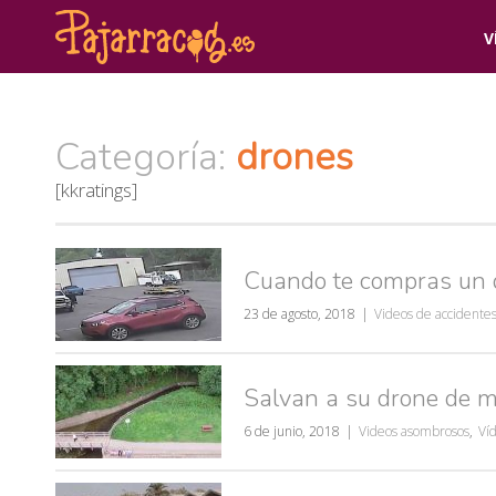
V
Categoría:
drones
[kkratings]
Cuando te compras un d
23 de agosto, 2018
Videos de accidente
Salvan a su drone de mo
6 de junio, 2018
Videos asombrosos
,
Ví