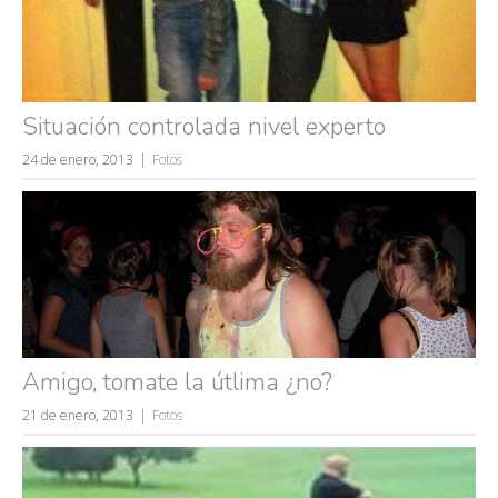
Situación controlada nivel experto
24 de enero, 2013
Fotos
Amigo, tomate la útlima ¿no?
21 de enero, 2013
Fotos