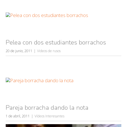
Búsquedas populares
mujeres guapas
volver a nacer
Pelea con dos estudiantes borrachos
accidentes
20 de junio, 2011
Videos de rusos
wtf
rusos
caídas
fails
Pareja borracha dando la nota
1 de abril, 2011
Vídeos Interesantes