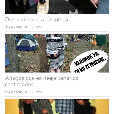
Desmadre en la discoteca
31 de enero, 2013
Fotos
Amigos que es mejor tenerlos
controlados…
28 de enero, 2013
Fotos