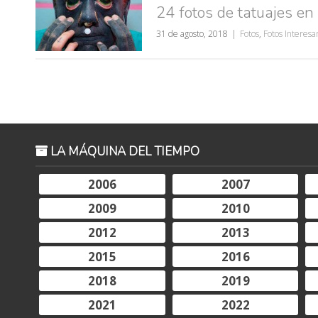
24 fotos de tatuajes en 
31 de agosto, 2018
Fotos
,
Fotos Interesa
LA MÁQUINA DEL TIEMPO
2006
2007
2009
2010
2012
2013
2015
2016
2018
2019
2021
2022