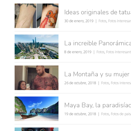
Ideas originales de tatu
30 de enero, 2019
Fotos
,
Fotos Interesa
La increible Panorámi
8 de enero, 2019
Fotos
,
Fotos Interesan
La Montaña y su mujer 
26 de octubre, 2018
Fotos
,
Fotos Intere
Maya Bay, la paradisíac
19 de octubre, 2018
Fotos
,
Fotos de pais
muje