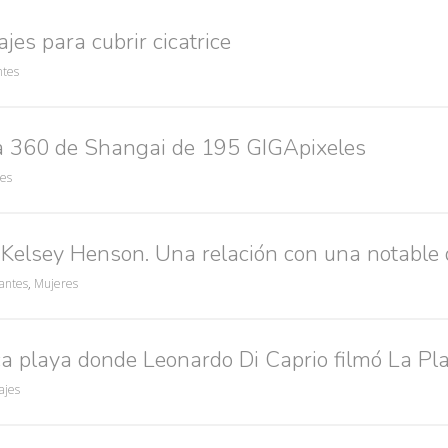
ajes para cubrir cicatrice
ntes
ca 360 de Shangai de 195 GIGApixeles
tes
Kelsey Henson. Una relación con una notable 
santes
,
Mujeres
a playa donde Leonardo Di Caprio filmó La Pla
Búsquedas populares
ajes
res guapas
volver a nacer
accidentes
wtf
rusos
caídas