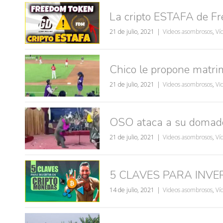
La cripto ESTAFA de F
21 de julio, 2021
Videos asombrosos
,
Ví
Chico le propone matrim
21 de julio, 2021
Videos asombrosos
,
Vi
OSO ataca a su domado
21 de julio, 2021
Videos asombrosos
,
Ví
5 CLAVES PARA INVE
14 de julio, 2021
Videos asombrosos
,
Ví