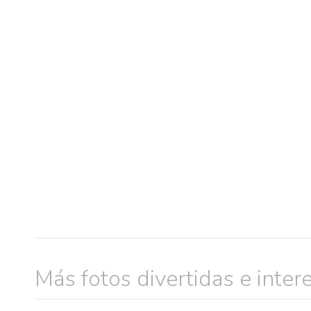
Más fotos divertidas e inter
muje