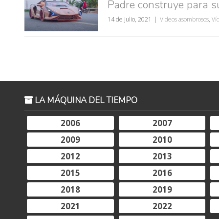
Padre construye para s
14 de julio, 2021
Videos asombrosos
,
Ví
LA MÁQUINA DEL TIEMPO
2006
2007
2009
2010
2012
2013
2015
2016
2018
2019
2021
2022