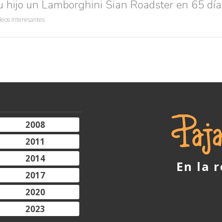
u hijo un Lamborghini Sian Roadster en 65 día
deos Interesantes
2008
2011
2014
En la 
2017
2020
2023