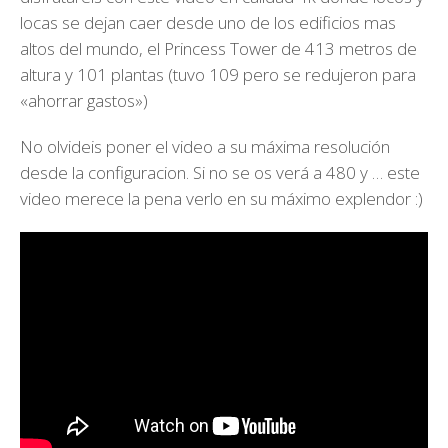
locas se dejan caer desde uno de los edificios mas
altos del mundo, el Princess Tower de 413 metros de
altura y 101 plantas (tuvo 109 pero se redujeron para
«ahorrar gastos»)
No olvideis poner el video a su máxima resolución
desde la configuracion. Si no se os verá a 480 y … este
video merece la pena verlo en su máximo explendor :)