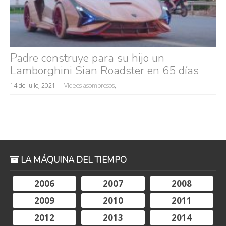
Padre construye para su hijo un
Lamborghini Sian Roadster en 65 días
14 de julio, 2021
Videos asombrosos
,
LA MÁQUINA DEL TIEMPO
2006
2007
2008
2009
2010
2011
2012
2013
2014