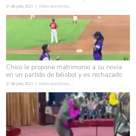
21 de julio, 2021
Videos asombrosos
,
Chico le propone matrimonio a su novia
en un partido de béisbol y es rechazado
21 de julio, 2021
Videos asombrosos
,
,
,
Búsquedas populares
mujeres guapas
volver a nacer
accidentes