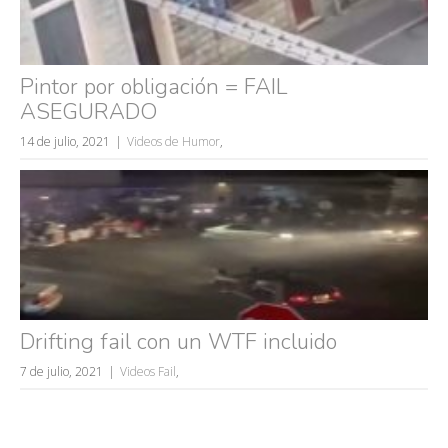
Pintor por obligación = FAIL
ASEGURADO
14 de julio, 2021
Videos de Humor
,
Drifting fail con un WTF incluido
7 de julio, 2021
Videos Fail
,