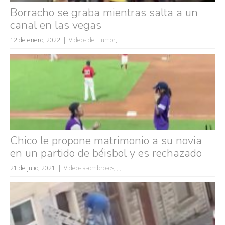
Borracho se graba mientras salta a un
canal en las vegas
12 de enero, 2022
Videos de Humor
,
Búsquedas populares
mujeres guapas
volver a nacer
Chico le propone matrimonio a su novia
accidentes
en un partido de béisbol y es rechazado
wtf
21 de julio, 2021
Videos asombrosos
,
,
,
rusos
caídas
fails