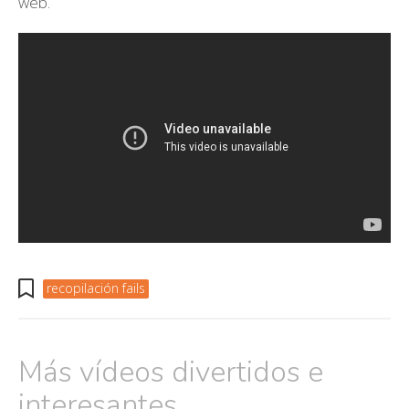
web.
recopilación fails
Más vídeos divertidos e
interesantes