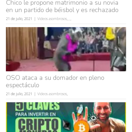
Chico le propone matrimonio a su novia
en un partido de béisbol y es rechazado
21 de julio, 2021
Videos asombrosos
,
,
,
Búsquedas populares
mujeres guapas
OSO ataca a su domador en pleno
espectáculo
volver a nacer
accidentes
21 de julio, 2021
Videos asombrosos
,
wtf
rusos
caídas
fails