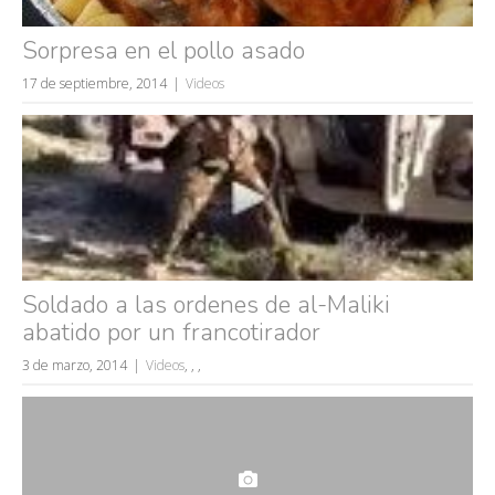
Sorpresa en el pollo asado
17 de septiembre, 2014
Videos
Búsquedas populares
mujeres guapas
volver a nacer
Soldado a las ordenes de al-Maliki
accidentes
abatido por un francotirador
wtf
3 de marzo, 2014
Videos
,
,
,
rusos
caídas
fails