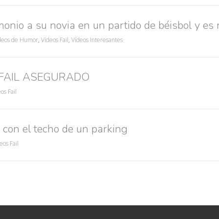
onio a su novia en un partido de béisbol y es
deos de Humor
,
Videos Fail
,
Vídeos Interesantes
 = FAIL ASEGURADO
os Fail
con el techo de un parking
eos Fail