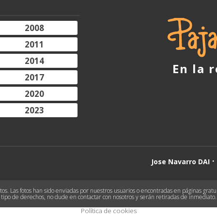
2008
2011
2014
En la 
2017
2020
2023
Jose Navarro DAI
s. Las fotos han sido enviadas por nuestros usuarios o encontradas en páginas gratuit
tipo de derechos, no dude en contactar con nosotros y serán retiradas de inmediato.
Política de cookies