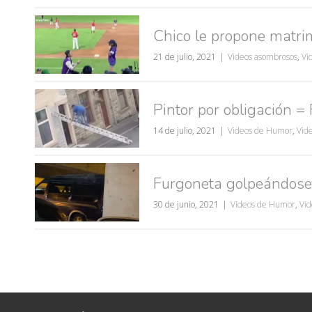
Chico le propone matrim
21 de julio, 2021
Videos asombrosos
,
Vi
Pintor por obligación
14 de julio, 2021
Videos de Humor
,
Vide
Furgoneta golpeándose 
30 de junio, 2021
Videos de Humor
,
Vid