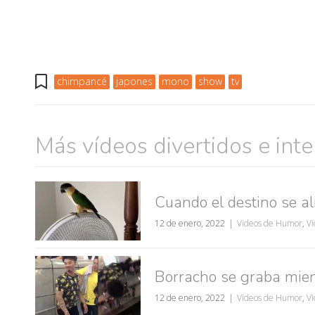
muje
chimpancé
japones
mono
show
tv
Más vídeos divertidos e int
Cuando el destino se ali
12 de enero, 2022
Videos de Humor
,
Vi
Borracho se graba mien
12 de enero, 2022
Videos de Humor
,
Vi