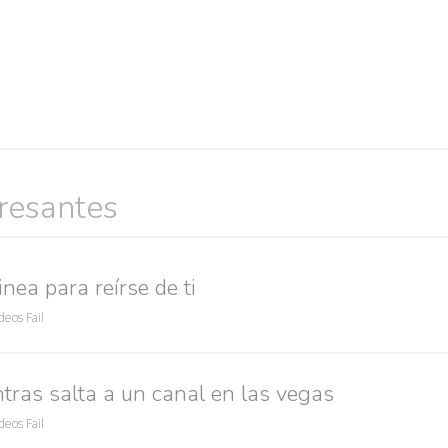
Búsquedas populares
res guapas
volver a nacer
accidentes
wtf
rusos
caídas
eresantes
nea para reírse de ti
deos Fail
tras salta a un canal en las vegas
deos Fail