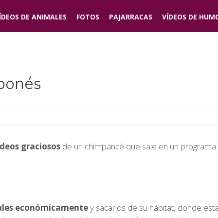
ÍDEOS DE
ANIMALES
FOTOS
PAJARRACAS
VÍDEOS DE
HUM
ponés
ídeos graciosos
de un chimpancé que sale en un programa de
ales económicamente
y sacarlos de su hábitat, donde est