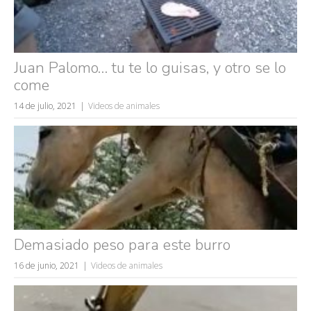
Juan Palomo… tu te lo guisas, y otro se lo
come
14 de julio, 2021
Videos de animales
Búsquedas populares
mujeres guapas
volver a nacer
accidentes
Demasiado peso para este burro
wtf
rusos
16 de junio, 2021
Videos de animales
caídas
fails