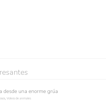
eresantes
Búsquedas populares
res guapas
volver a nacer
accidentes
wtf
rusos
caídas
da desde una enorme grúa
iosos
,
Videos de animales