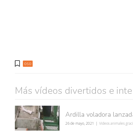
oso
Más vídeos divertidos e int
muje
Ardilla voladora lanza
26 de mayo, 2021
Videos animales grac