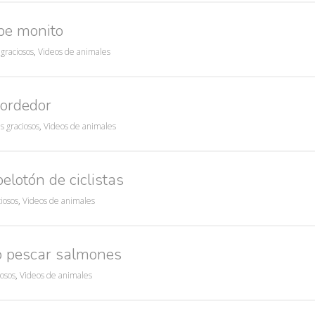
be monito
graciosos
,
Videos de animales
mordedor
s graciosos
,
Videos de animales
lotón de ciclistas
iosos
,
Videos de animales
o pescar salmones
iosos
,
Videos de animales