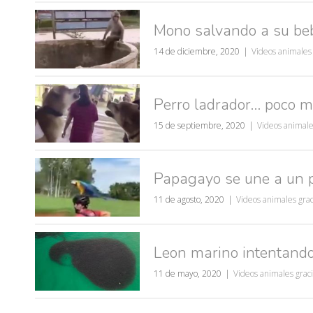
Mono salvando a su be
14 de diciembre, 2020
Videos animales 
Perro ladrador… poco 
15 de septiembre, 2020
Videos animale
Papagayo se une a un pe
11 de agosto, 2020
Videos animales grac
Leon marino intentand
11 de mayo, 2020
Videos animales grac