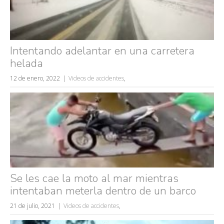
Intentando adelantar en una carretera
helada
Búsquedas populares
12 de enero, 2022
Videos de accidentes
,
mujeres guapas
volver a nacer
accidentes
wtf
rusos
caídas
Se les cae la moto al mar mientras
fails
intentaban meterla dentro de un barco
21 de julio, 2021
Videos de accidentes
,