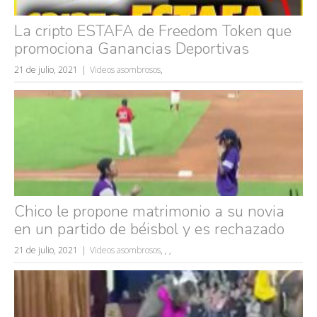
La cripto ESTAFA de Freedom Token que
promociona Ganancias Deportivas
21 de julio, 2021
Videos asombrosos
,
Chico le propone matrimonio a su novia
en un partido de béisbol y es rechazado
21 de julio, 2021
Videos asombrosos
,
,
,
Búsquedas populares
mujeres guapas
volver a nacer