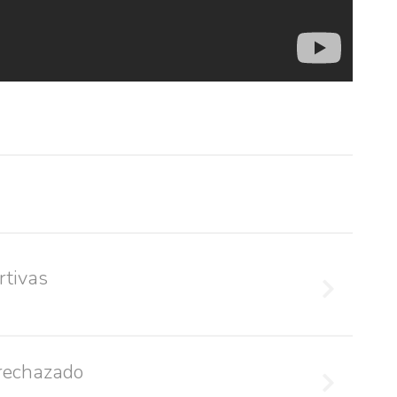
rtivas
fails
 rechazado