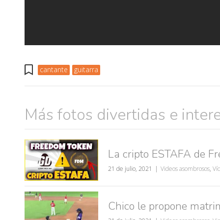
cantante
guitarra
Más fotos divertidas e inter
La cripto ESTAFA de F
muje
21 de julio, 2021
Videos asombrosos
,
Ví
Chico le propone matrim