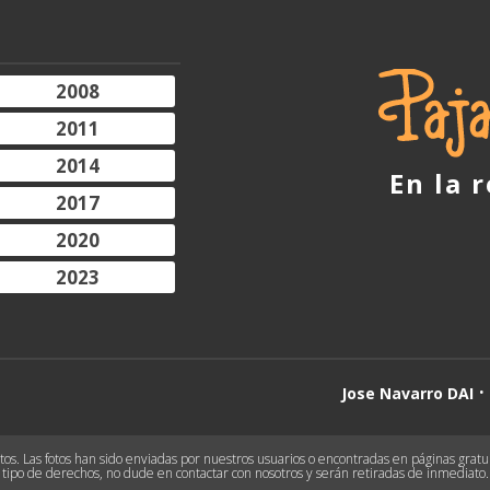
2008
2011
2014
En la 
2017
2020
2023
Jose Navarro DAI
s. Las fotos han sido enviadas por nuestros usuarios o encontradas en páginas gratuit
tipo de derechos, no dude en contactar con nosotros y serán retiradas de inmediato.