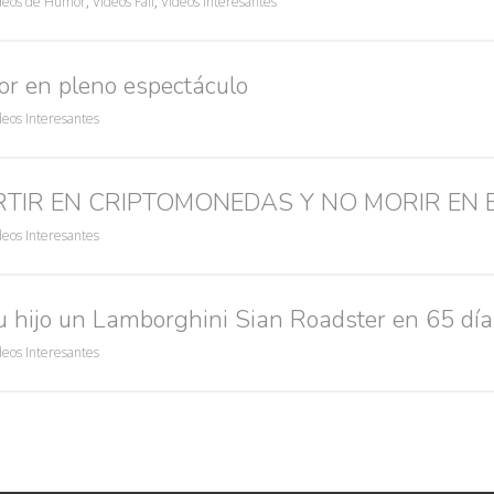
deos de Humor
,
Videos Fail
,
Vídeos Interesantes
r en pleno espectáculo
deos Interesantes
RTIR EN CRIPTOMONEDAS Y NO MORIR EN 
deos Interesantes
u hijo un Lamborghini Sian Roadster en 65 día
deos Interesantes