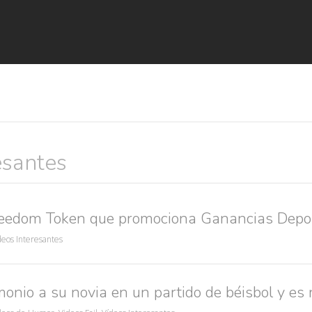
esantes
Búsquedas populares
reedom Token que promociona Ganancias Depo
res guapas
volver a nacer
accidentes
wtf
rusos
caídas
deos Interesantes
onio a su novia en un partido de béisbol y es