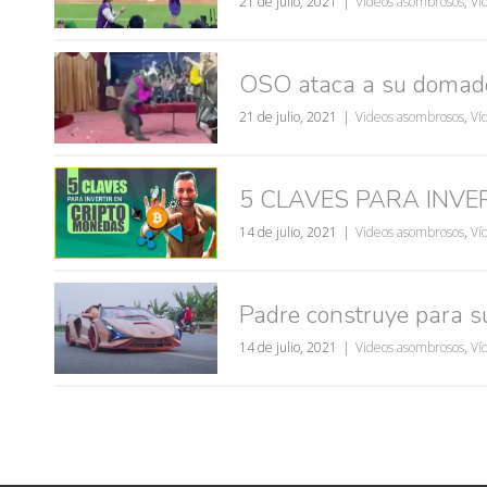
21 de julio, 2021
Videos asombrosos
,
Vi
OSO ataca a su domado
21 de julio, 2021
Videos asombrosos
,
Ví
5 CLAVES PARA INVE
14 de julio, 2021
Videos asombrosos
,
Ví
Padre construye para s
14 de julio, 2021
Videos asombrosos
,
Ví