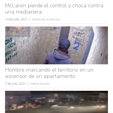
rusos
McLaren pierde el control y choca contra
caídas
una medianera
fails
14 de julio, 2021
Videos de accidentes
,
Hombre marcando el territorio en un
ascensor de un apartamento
7 de julio, 2021
Videos fuertes