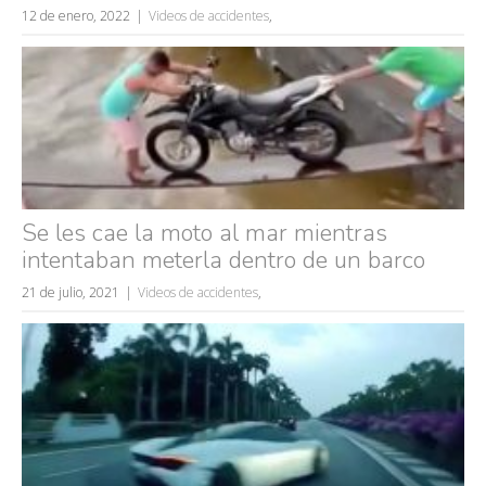
12 de enero, 2022
Videos de accidentes
,
Se les cae la moto al mar mientras
intentaban meterla dentro de un barco
21 de julio, 2021
Videos de accidentes
,
Búsquedas populares
mujeres guapas
volver a nacer
accidentes
wtf