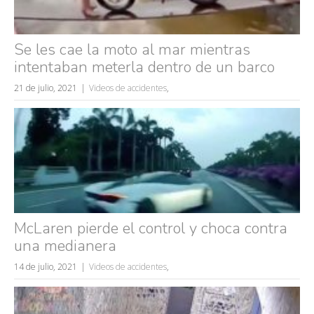
Se les cae la moto al mar mientras
intentaban meterla dentro de un barco
21 de julio, 2021
Videos de accidentes
,
Búsquedas populares
mujeres guapas
volver a nacer
accidentes
McLaren pierde el control y choca contra
una medianera
wtf
rusos
14 de julio, 2021
Videos de accidentes
,
caídas
fails