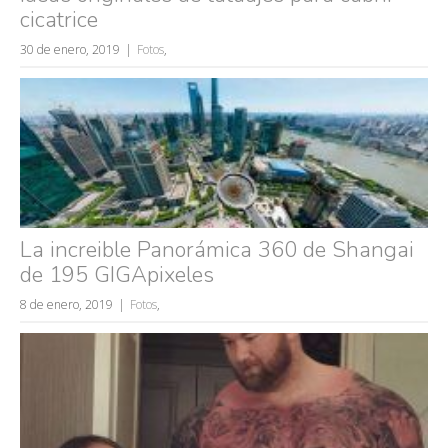
cicatrice
30 de enero, 2019
Fotos
,
La increible Panorámica 360 de Shangai
de 195 GIGApixeles
8 de enero, 2019
Fotos
,
Búsquedas populares
mujeres guapas
volver a nacer
accidentes