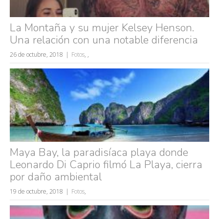
wtf
rusos
La Montaña y su mujer Kelsey Henson.
caídas
Una relación con una notable diferencia
fails
26 de octubre, 2018
Fotos
,
,
Maya Bay, la paradisíaca playa donde
Leonardo Di Caprio filmó La Playa, cierra
por daño ambiental
19 de octubre, 2018
Fotos
,