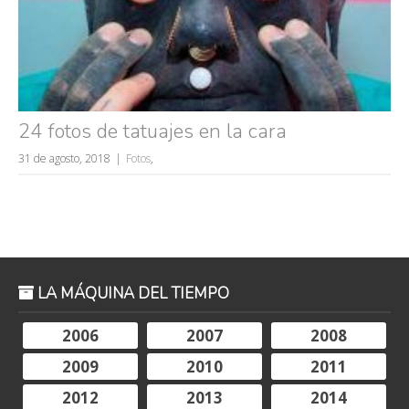
24 fotos de tatuajes en la cara
31 de agosto, 2018
Fotos
,
LA MÁQUINA DEL TIEMPO
2006
2007
2008
2009
2010
2011
2012
2013
2014