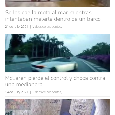
Se les cae la moto al mar mientras
intentaban meterla dentro de un barco
21 de julio, 2021
Videos de accidentes
,
Búsquedas populares
mujeres guapas
volver a nacer
McLaren pierde el control y choca contra
accidentes
una medianera
wtf
14 de julio, 2021
Videos de accidentes
,
rusos
caídas
fails