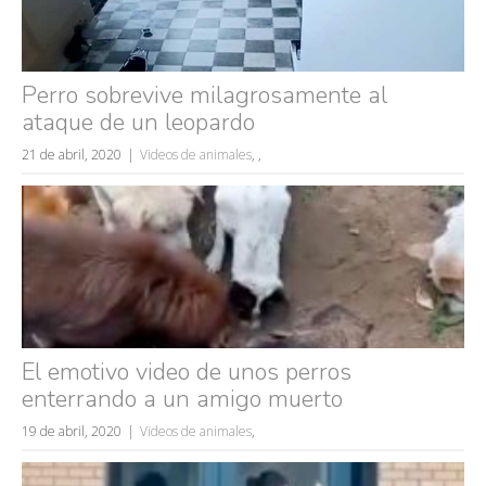
Perro sobrevive milagrosamente al
ataque de un leopardo
21 de abril, 2020
Videos de animales
,
,
Búsquedas populares
mujeres guapas
volver a nacer
accidentes
El emotivo video de unos perros
wtf
enterrando a un amigo muerto
rusos
19 de abril, 2020
Videos de animales
,
caídas
fails