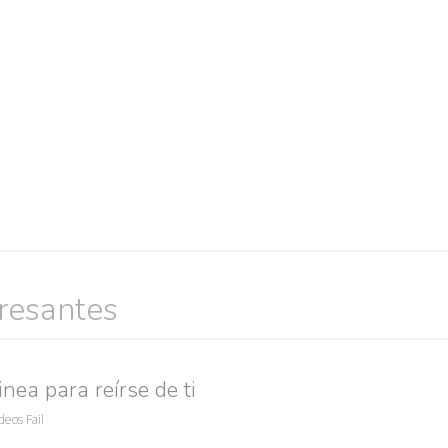
eresantes
Búsquedas populares
res guapas
volver a nacer
accidentes
wtf
rusos
caídas
nea para reírse de ti
deos Fail