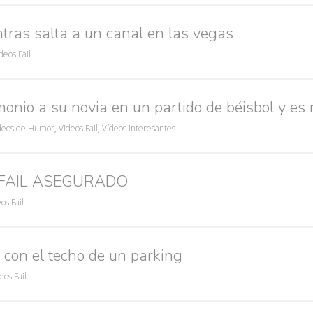
tras salta a un canal en las vegas
deos Fail
onio a su novia en un partido de béisbol y es
deos de Humor
,
Videos Fail
,
Vídeos Interesantes
 = FAIL ASEGURADO
os Fail
con el techo de un parking
eos Fail