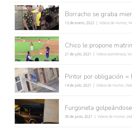
Borracho se graba mien
12 de enero, 2022
Videos de Humor
,
Vi
Chico le propone matrim
21 de julio, 2021
Videos asombrosos
,
Vi
Pintor por obligación
14 de julio, 2021
Videos de Humor
,
Vide
Furgoneta golpeándose 
30 de junio, 2021
Videos de Humor
,
Vid