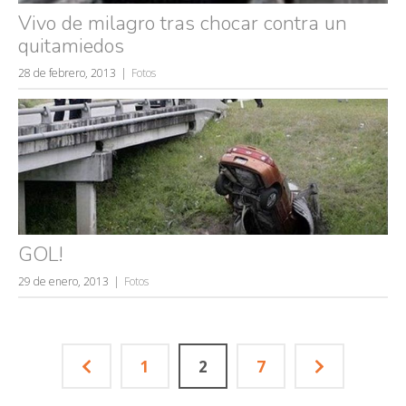
Vivo de milagro tras chocar contra un
quitamiedos
28 de febrero, 2013
Fotos
GOL!
29 de enero, 2013
Fotos
1
2
7