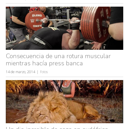
Consecuencia de una rotura muscular
mientras hacía press banca
Búsquedas populares
14 de marzo, 2014
Fotos
mujeres guapas
volver a nacer
accidentes
wtf
rusos
caídas
fails