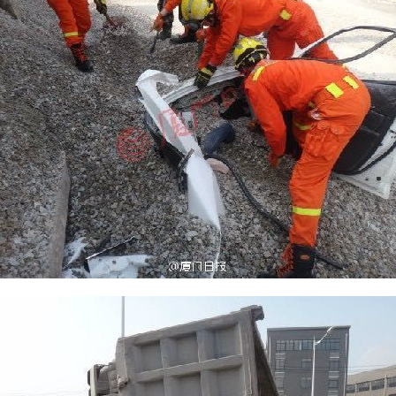
mujeres guapas
volver a nacer
accidentes
wtf
rusos
caídas
fails