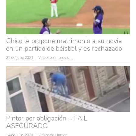
accidentes
wtf
rusos
caídas
fails
Chico le propone matrimonio a su novia
en un partido de béisbol y es rechazado
21 de julio, 2021
Videos asombrosos
,
,
,
Pintor por obligación = FAIL
ASEGURADO
14 de julio, 2021
Videos de Humor
,