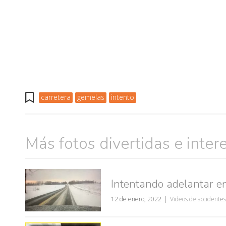
carretera
gemelas
intento
Más fotos divertidas e inter
muje
Intentando adelantar e
12 de enero, 2022
Videos de accidentes