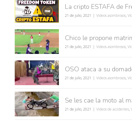
La cripto ESTAFA de F
21 de julio, 2021
Videos asombrosos
,
Ví
Chico le propone matrim
21 de julio, 2021
Videos asombrosos
,
Vi
OSO ataca a su domado
21 de julio, 2021
Videos asombrosos
,
Ví
Se les cae la moto al 
21 de julio, 2021
Videos de accidentes
,