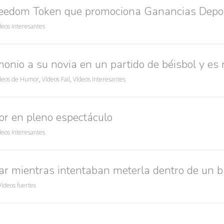
reedom Token que promociona Ganancias Depo
deos Interesantes
onio a su novia en un partido de béisbol y es
deos de Humor
,
Videos Fail
,
Vídeos Interesantes
r en pleno espectáculo
deos Interesantes
mar mientras intentaban meterla dentro de un b
Videos fuertes