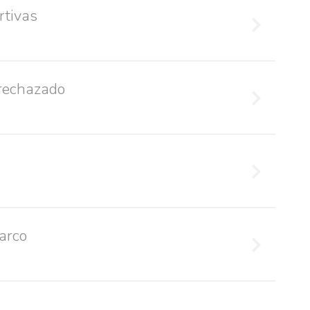
rtivas
 rechazado
arco