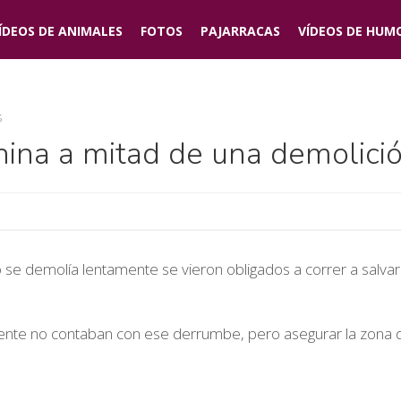
ÍDEOS DE
ANIMALES
FOTOS
PAJARRACAS
VÍDEOS DE
HUM
s
hina a mitad de una demolici
o se demolía lentamente se vieron obligados a correr a sal
emente no contaban con ese derrumbe, pero asegurar la zona 