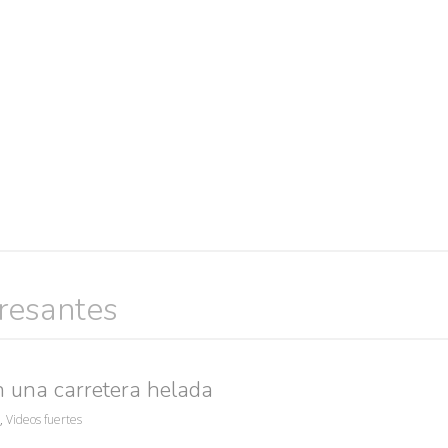
eresantes
Búsquedas populares
res guapas
volver a nacer
accidentes
wtf
rusos
caídas
n una carretera helada
,
Videos fuertes