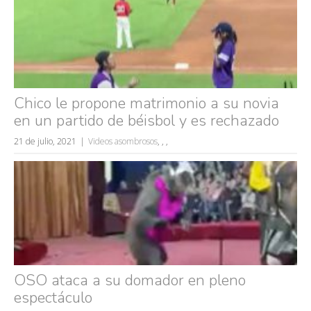
Chico le propone matrimonio a su novia
en un partido de béisbol y es rechazado
21 de julio, 2021
Videos asombrosos
,
,
,
Búsquedas populares
mujeres guapas
volver a nacer
accidentes
OSO ataca a su domador en pleno
wtf
espectáculo
rusos