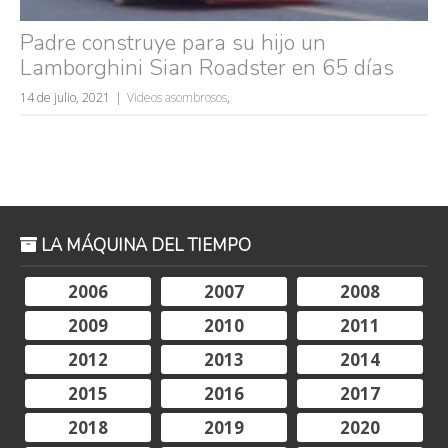
Padre construye para su hijo un
Lamborghini Sian Roadster en 65 días
14 de julio, 2021
Videos asombrosos
,
LA MÁQUINA DEL TIEMPO
2006
2007
2008
2009
2010
2011
2012
2013
2014
2015
2016
2017
2018
2019
2020