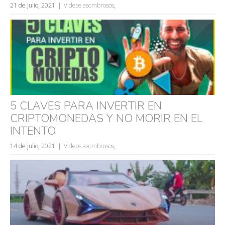
21 de julio, 2021
Videos asombrosos
,
caídas
fails
5 CLAVES PARA INVERTIR EN
CRIPTOMONEDAS Y NO MORIR EN EL
INTENTO
14 de julio, 2021
Videos asombrosos
,