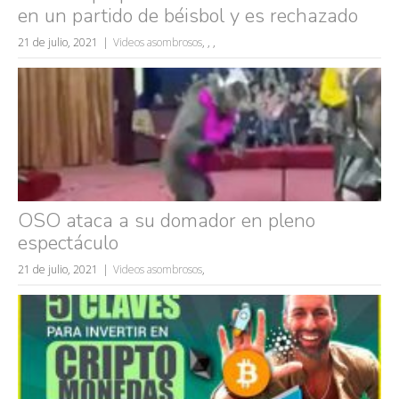
en un partido de béisbol y es rechazado
mujeres guapas
21 de julio, 2021
Videos asombrosos
,
,
,
volver a nacer
accidentes
wtf
rusos
caídas
fails
OSO ataca a su domador en pleno
espectáculo
21 de julio, 2021
Videos asombrosos
,