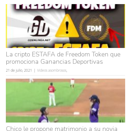
La cripto ESTAFA de Freedom Token que
promociona Ganancias Deportivas
21 de julio, 2021
Videos asombrosos
,
Chico le propone matrimonio a su novia
Búsquedas populares